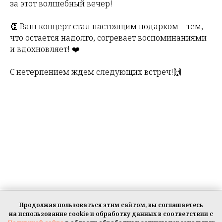
за этот волшебный вечер!
👏 Ваш концерт стал настоящим подарком – тем,
что остается надолго, согревает воспоминаниями
и вдохновляет! ❤️
С нетерпением ждем следующих встреч!🙌
Продолжая пользоваться этим сайтом, вы соглашаетесь
© МБУ ДО "Детская школа искусств" г.о. Королев, 2019-2026 г.
на использование cookie и обработку данных в соответствии с
Все права защищены.