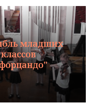
мбль младших
классов
форцандо"