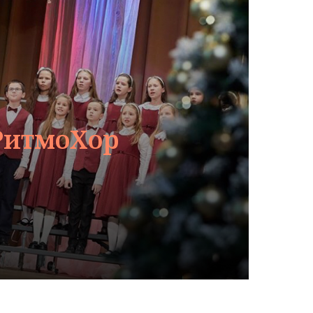
РитмоХор