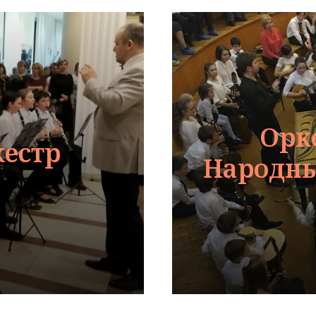
Орк
естр
Народны