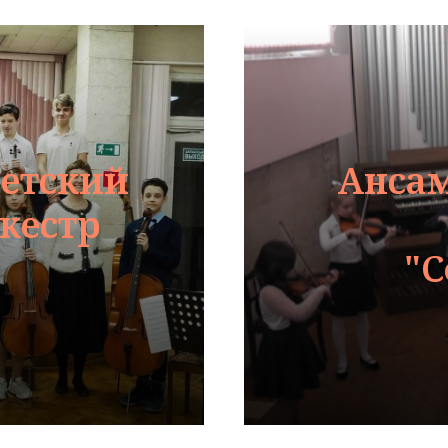
етский
Анса
кестр
"С