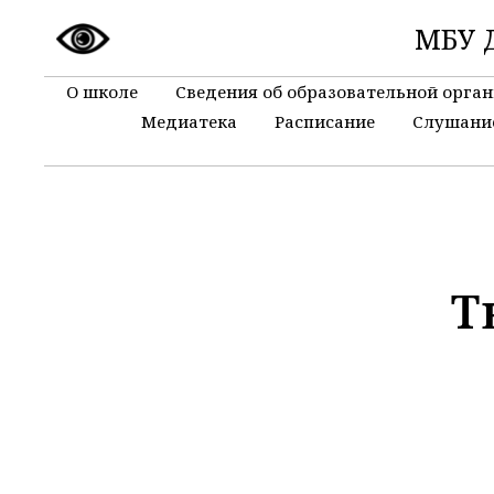
МБУ Д
О школе
Сведения об образовательной орга
Медиатека
Расписание
Слушани
Т