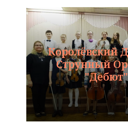
Королёвский Д
Струнный Ор
"Дебют"