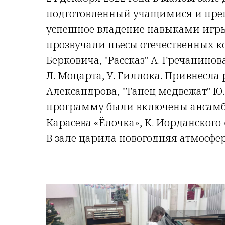
подготовленный учащимися и пре
успешное владение навыками игры 
прозвучали пьесы отечественных ко
Берковича, "Рассказ" А. Гречанин
Л. Моцарта, У. Гиллока. Привнесла
Александрова, "Танец медвежат" Ю. 
программу были включены ансамбле
Карасева «Ёлочка», К. Иорданского
В зале царила новогодняя атмосфе