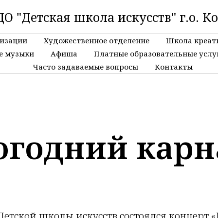
О "Детская школа искусств" г.о. К
низации
Художественное отделение
Школа креат
е музыки
Афиша
Платные образовательные услу
Часто задаваемые вопросы
Контакты
огодний карн
 Детской школы искусств состоялся концерт 