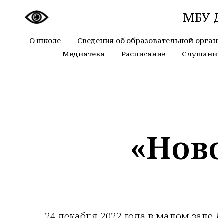
МБУ Д
О школе
Сведения об образовательной орга
Медиатека
Расписание
Слушани
«Нов
24 декабря 2022 года в малом зале