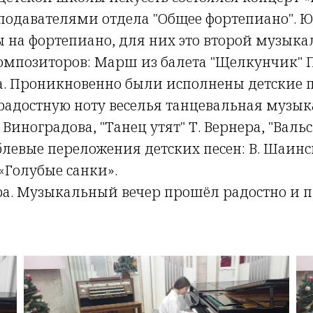
подавателями отдела "Общее фортепиано".
на фортепиано, для них это второй музыка
мпозиторов: Марш из балета "Щелкунчик" П.
ова. Проникновенно были исполнены детские 
 радостную ноту веселья танцевальная музыка
Виноградова, "Танец утят" Т. Вернера, "Вальс
вые переложения детских песен: В. Шаинск
 «Голубые санки».
ра. Музыкальный вечер прошёл радостно и 