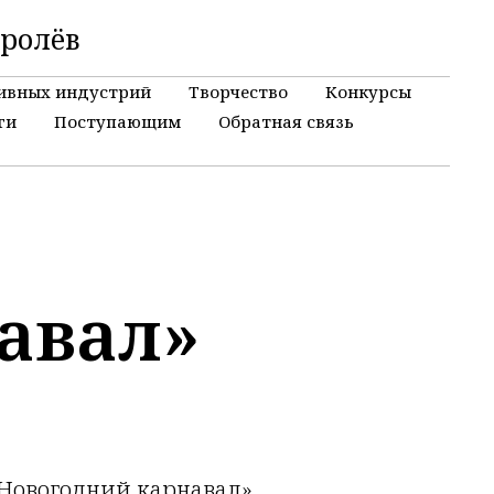
оролёв
ивных индустрий
Творчество
Конкурсы
ги
Поступающим
Обратная связь
авал»
«Новогодний карнавал»,