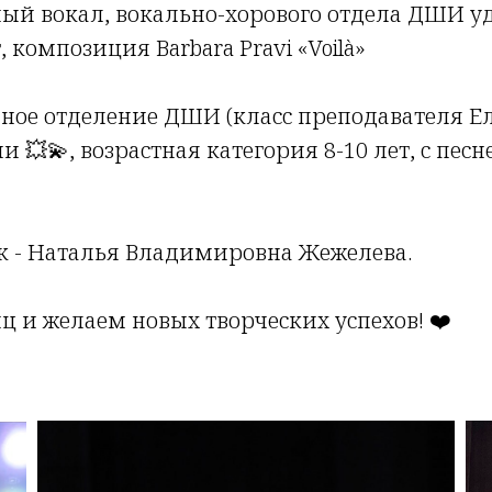
ный вокал, вокально-хорового отдела ДШИ уд
, композиция Barbara Pravi «Voilà»
нное отделение ДШИ (класс преподавателя 
ни 💥💫, возрастная категория 8-10 лет, с пес
к - Наталья Владимировна Жежелева.
 и желаем новых творческих успехов! ❤️