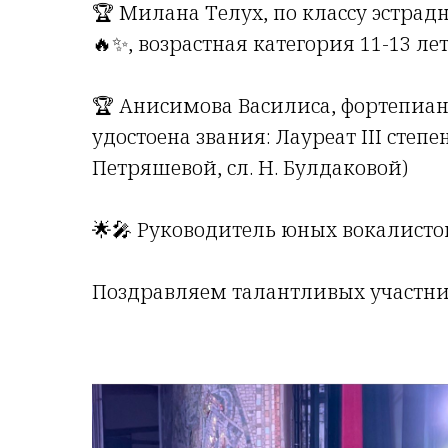
🏆 Милана Телух, по классу эстрад
🔥✨, возрастная категория 11-13 лет
🏆 Анисимова Василиса, фортепиа
удостоена звания: Лауреат III степе
Петряшевой, сл. Н. Булдаковой)
🌟🎤 Руководитель юных вокалисто
Поздравляем талантливых участниц