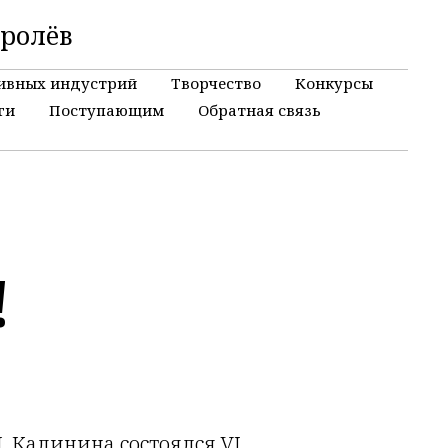
оролёв
ивных индустрий
Творчество
Конкурсы
ги
Поступающим
Обратная связь
!
И. Калинина состоялся VI