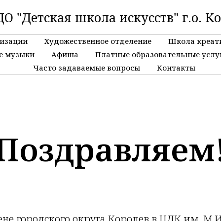
О "Детская школа искусств" г.о. К
низации
Художественное отделение
Школа креат
е музыки
Афиша
Платные образовательные услу
Часто задаваемые вопросы
Контакты
Поздравляем
цене городского округа Королев в ЦДК им. М.