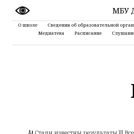
МБУ Д
О школе
Сведения об образовательной орга
Медиатека
Расписание
Слушани
🎻 Стали известны результаты lll 