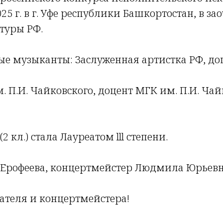
25 г. в г. Уфе республики Башкортостан, в з
туры РФ.
е музыканты: Заслуженная артистка РФ, доце
П.И. Чайковского, доцент МГК им. П.И. Чай
кл.) стала Лауреатом lll степени.
Ерофеева, концертмейстер Людмила Юрьевн
ателя и концертмейстера!