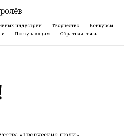
оролёв
ивных индустрий
Творчество
Конкурсы
ги
Поступающим
Обратная связь
!
кусства «Творческие люди»,