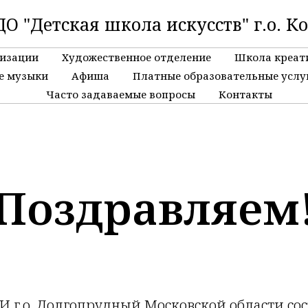
О "Детская школа искусств" г.о. К
низации
Художественное отделение
Школа креат
е музыки
Афиша
Платные образовательные услу
Часто задаваемые вопросы
Контакты
Поздравляем
ШИ г.о. Долгопрудный Московской области с