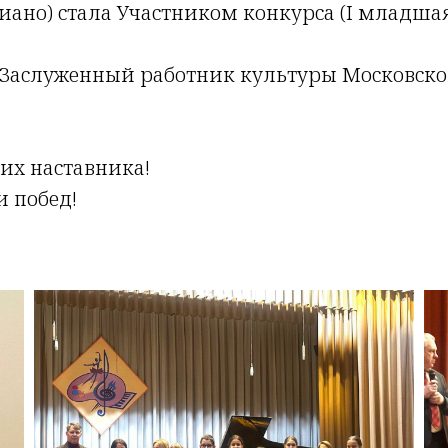
пиано) стала Участником конкурса (I младшая
 Заслуженный работник культуры Московско
их наставника!
и побед!