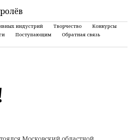
оролёв
ивных индустрий
Творчество
Конкурсы
ги
Поступающим
Обратная связь
!
остоялся Московский областной