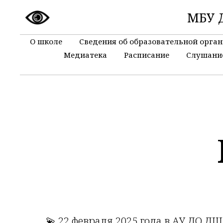
МБУ Д
О школе
Сведения об образовательной орга
Медиатека
Расписание
Слушани
💫 22 февраля 2025 года в АУ ДО Д