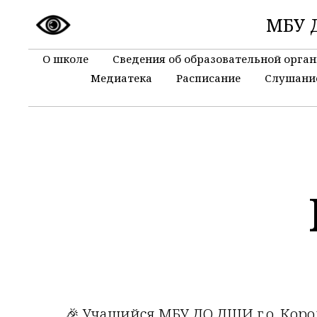
МБУ Д
О школе
Сведения об образовательной орга
Медиатека
Расписание
Слушани
🎉 Учащийся МБУ ДО ДШИ г.о. Коро