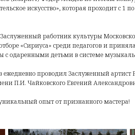
ьское искусство», которая проходит с 1 по
, Заслуженный работник культуры Московск
отборе «Сириуса» среди педагогов и приня
ы с одаренными детьми в системе музыкальн
в ежедневно проводил Заслуженный артист 
ени П.И. Чайковского Евгений Александрови
уникальный опыт от признанного мастера!