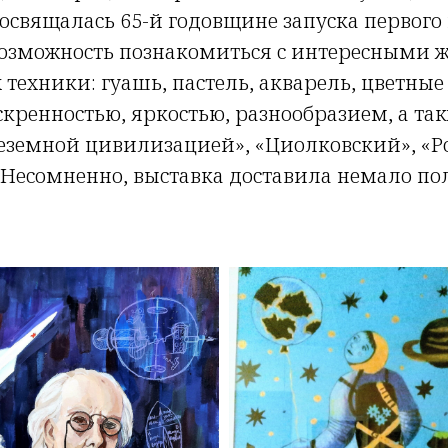
освящалась 65-й годовщине запуска первого
возможность познакомиться с интересными
техники: гуашь, пастель, акварель, цветны
скренностью, яркостью, разнообразием, а т
неземной цивилизацией», «Циолковский», «Р
 Несомненно, выставка доставила немало п